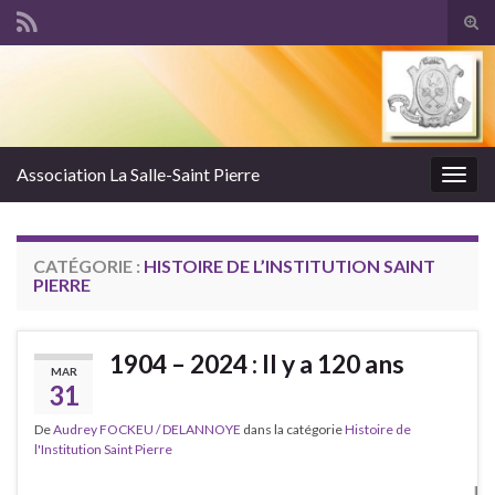
Tog
sear
Search for:
for
Association La Salle-Saint Pierre
Togg
navig
CATÉGORIE :
HISTOIRE DE L’INSTITUTION SAINT
PIERRE
1904 – 2024 : Il y a 120 ans
MAR
31
De
Audrey FOCKEU / DELANNOYE
dans la catégorie
Histoire de
l'Institution Saint Pierre