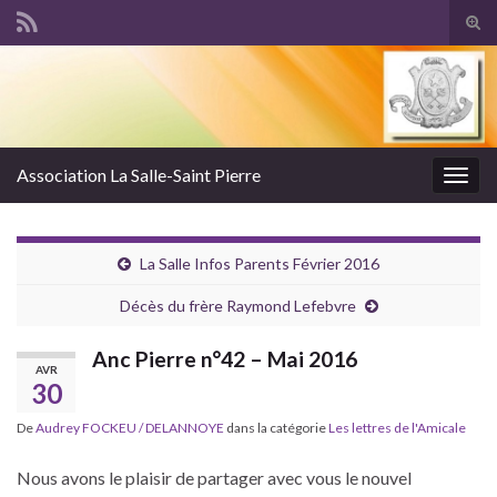
Tog
sear
Search for:
for
Association La Salle-Saint Pierre
Togg
navig
La Salle Infos Parents Février 2016
Décès du frère Raymond Lefebvre
Anc Pierre n°42 – Mai 2016
AVR
30
De
Audrey FOCKEU / DELANNOYE
dans la catégorie
Les lettres de l'Amicale
Nous avons le plaisir de partager avec vous le nouvel