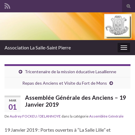
Tog
sear
Search for:
for
Association La Salle-Saint Pierre
Togg
navig
Tricentenaire de la mission éducative Lasallienne
Repas des Anciens et Visite du Fort de Mons
Assemblée Générale des Anciens – 19
MAR
Janvier 2019
01
De
Audrey FOCKEU / DELANNOYE
dans la catégorie
Assemblée Générale
19 Janvier 2019 : Portes ouvertes à “La Salle Lille” et