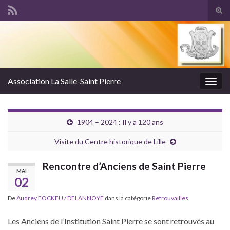
Tog
sear
Search for:
for
Association La Salle-Saint Pierre
Togg
navig
1904 – 2024 : Il y a 120 ans
Visite du Centre historique de Lille
Rencontre d’Anciens de Saint Pierre
MAI
02
De
Audrey FOCKEU / DELANNOYE
dans la catégorie
Retrouvailles
Les Anciens de l’Institution Saint Pierre se sont retrouvés au