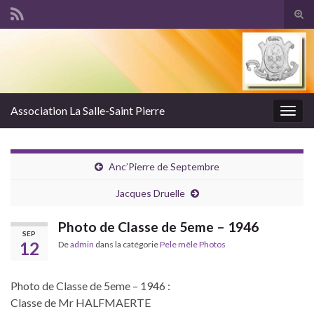
Tog
sear
Search for:
for
Association La Salle-Saint Pierre
Togg
navig
Anc’Pierre de Septembre
Jacques Druelle
Photo de Classe de 5eme – 1946
SEP
12
De
admin
dans la catégorie
Pele mêle Photos
Photo de Classe de 5eme – 1946 :
Classe de Mr HALFMAERTE