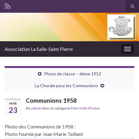
Tog
sear
Search for:
for
Association La Salle-Saint Pierre
Togg
navig
Photo de classe – 6ème 1952
La Chorale pour les Communions
Communions 1958
MAR
23
De
admin
dans la catégorie
Pele mêle Photos
Photo des Communions de 1958 :
Photo fournie par Jean Marie Taillant