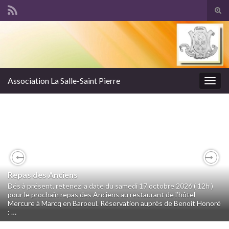
Tog
sear
Search for:
for
Association La Salle-Saint Pierre
Togg
navig
Previous
Nex
Repas des Anciens
Dés à présent, retenez la date du samedi 17 octobre 2026 ( 12h )
pour le prochain repas des Anciens au restaurant de l’hôtel
Mercure à Marcq en Baroeul. Réservation auprès de Benoit Honoré
: …