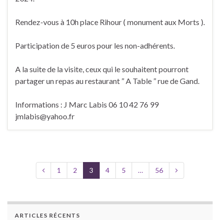
Rendez-vous à 10h place Rihour ( monument aux Morts ).
Participation de 5 euros pour les non-adhérents.
A la suite de la visite, ceux qui le souhaitent pourront
partager un repas au restaurant ” A Table ” rue de Gand.
Informations : J Marc Labis 06 10 42 76 99
jmlabis@yahoo.fr
1
2
3
4
5
…
56
ARTICLES RÉCENTS