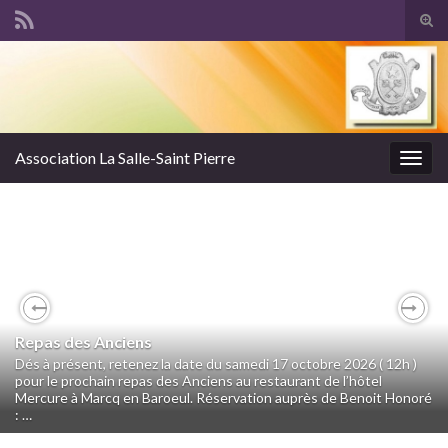
Tog
sear
Search for:
for
Association La Salle-Saint Pierre
Togg
navig
Previous
Nex
Repas des Anciens
Dés à présent, retenez la date du samedi 17 octobre 2026 ( 12h )
pour le prochain repas des Anciens au restaurant de l’hôtel
Mercure à Marcq en Baroeul. Réservation auprès de Benoit Honoré
: …