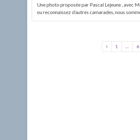
Une photo proposée par Pascal Lejeune , avec Mr
ou reconnaissez d’autres camarades, nous somme
1
…
6