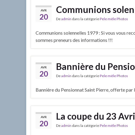
Communions solenn
AVR
20
De
admin
dans la catégorie
Pele mêle Photos
Communions solennelles 1979 : Si vous vous rec
sommes preneurs des informations !!!
Bannière du Pensio
AVR
20
De
admin
dans la catégorie
Pele mêle Photos
Bannière du Pensionnat Saint Pierre, offerte par 
La coupe du 23 Avr
AVR
20
De
admin
dans la catégorie
Pele mêle Photos