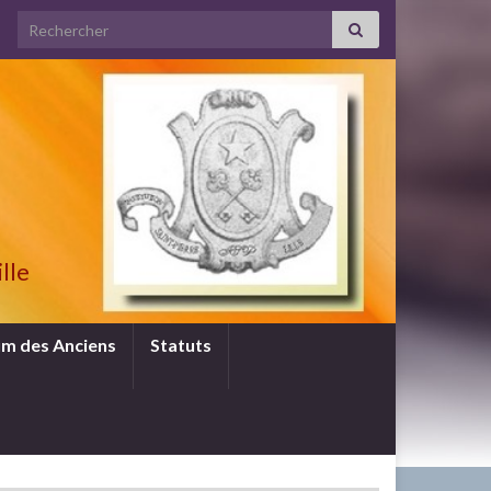
Search for:
lle
m des Anciens
Statuts